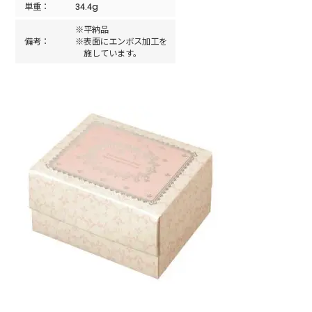
単重：
34.4g
※平納品
備考：
※表面にエンボス加工を
施しています。