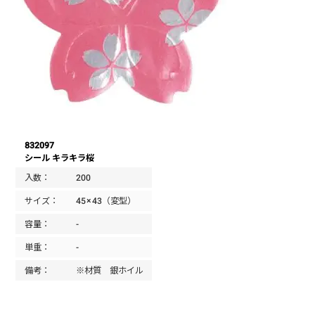
832097
シール キラキラ桜
入数：
200
サイズ：
45×43（変型）
容量：
-
単重：
-
備考：
※材質 銀ホイル