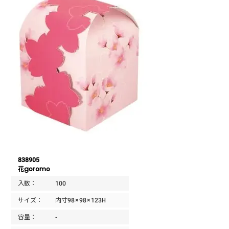
838905
花goromo
入数：
100
サイズ：
内寸98×98×123H
容量：
-