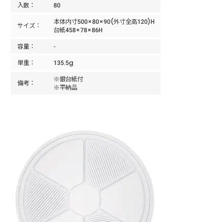
入数：
80
本体内寸500×80×90(外寸全高120)H
サイズ：
台紙458×78×86H
容量：
-
単重：
135.5g
※銀台紙付
備考：
※平納品