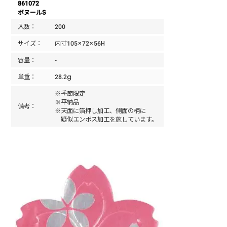
861072
ボヌールS
入数：
200
サイズ：
内寸105×72×56H
容量：
-
単重：
28.2g
※季節限定
※平納品
備考：
※天面に箔押し加工、側面の柄に
疑似エンボス加工を施しています。