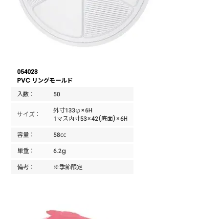
054023
PVC リングモールド
入数：
50
外寸133φ×6H
サイズ：
1マス内寸53×42(底面)×6H
容量：
58㏄
単重：
6.2g
備考：
※季節限定