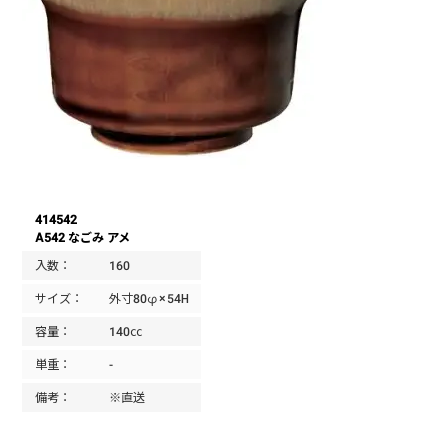
414542
A542 なごみ アメ
入数：
160
サイズ：
外寸80φ×54H
容量：
140㏄
単重：
-
備考：
※直送