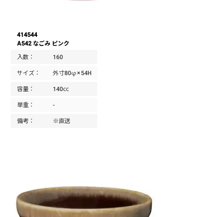
414544
A542 なごみ ピンク
入数：
160
サイズ：
外寸80φ×54H
容量：
140㏄
単重：
-
備考：
※直送